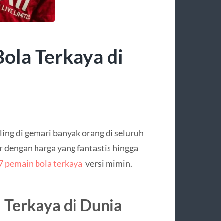
ola Terkaya di
ling di gemari banyak orang di seluruh
er dengan harga yang fantastis hingga
7 pemain bola terkaya
versi mimin.
 Terkaya di Dunia