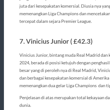
juta dari kesepakatan komersial. Diusia nya ya
memenangkan Liga Champions dan mencetakan re
tercepat dalam sejara Premier League.
7. Vinicius Junior (
£42.3)
Vinicius Junior, bintang muda Real Madrid dan 
2024, berada di posisi ketujuh dengan penghasil
besar yang di peroleh nya di Real Madrid, Vinici
dan berbagai kesepakatan komersial di Amerika l
memenangkan dua gelar Liga Champions dan tiga
Penjelasan di atas merupakan total kekayaan da
dunia.