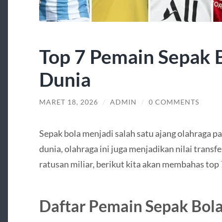
Top 7 Pemain Sepak B
Dunia
MARET 18, 2026
/
ADMIN
/
0 COMMENTS
Sepak bola menjadi salah satu ajang olahraga pa
dunia, olahraga ini juga menjadikan nilai transf
ratusan miliar, berikut kita akan membahas top
Daftar Pemain Sepak Bola