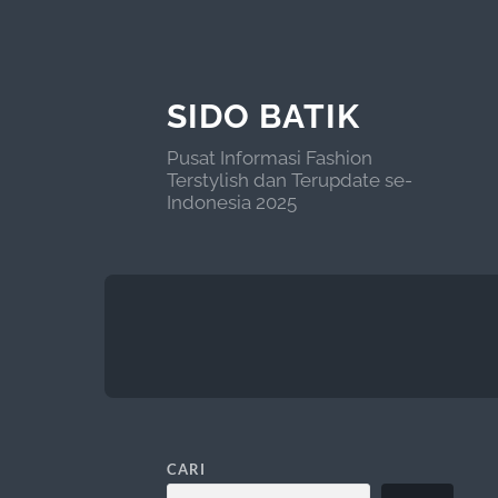
SIDO BATIK
Pusat Informasi Fashion
Terstylish dan Terupdate se-
Indonesia 2025
CARI