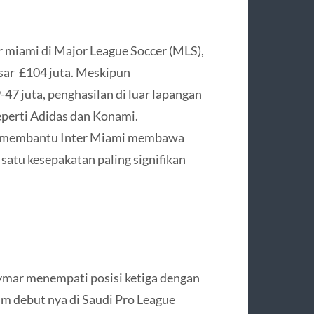
r miami di Major League Soccer (MLS),
esar £104 juta. Meskipun
47 juta, penghasilan di luar lapangan
seperti Adidas dan Konami.
ga membantu Inter Miami membawa
 satu kesepakatan paling signifikan
eymar menempati posisi ketiga dengan
im debut nya di Saudi Pro League