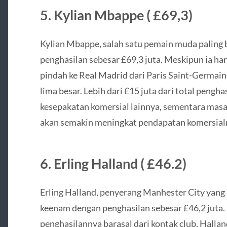
5. Kylian Mbappe (
£69,3)
Kylian Mbappe, salah satu pemain muda paling 
penghasilan sebesar £69,3 juta. Meskipun ia ha
pindah ke Real Madrid dari Paris Saint-Germain
lima besar. Lebih dari £15 juta dari total pengha
kesepakatan komersial lainnya, sementara mas
akan semakin meningkat pendapatan komersial
6. Erling Halland (
£46.2)
Erling Halland, penyerang Manhester City yang
keenam dengan penghasilan sebesar £46,2 juta.
penghasilannya barasal dari kontak club, Halla