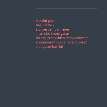
rtp slot gacor
MAHJONG
slot server luar negeri
situs slot resmi gacor
https://creeksidenursing.com/san-
antonio-north-nursing-and-care/
slot gacor hari ini