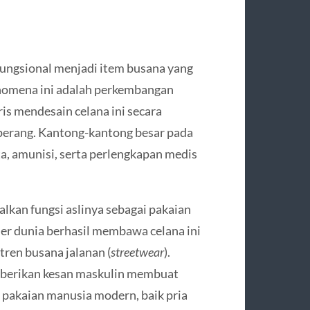
ungsional menjadi item busana yang
fenomena ini adalah perkembangan
ris mendesain celana ini secara
perang. Kantong-kantong besar pada
a, amunisi, serta perlengkapan medis
alkan fungsi aslinya sebagai pakaian
ner dunia berhasil membawa celana ini
 tren busana jalanan (
streetwear
).
emberikan kesan maskulin membuat
i pakaian manusia modern, baik pria