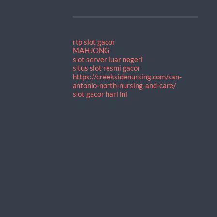
rtp slot gacor
MAHJONG
slot server luar negeri
situs slot resmi gacor
https://creeksidenursing.com/san-
antonio-north-nursing-and-care/
slot gacor hari ini