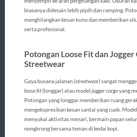
menyempit ke arah pergelangan kaki. Ukuran ka
biasanya didesain lebih pipih dan ramping. Poto
menghilangkan kesan kuno dan memberikan siluet
serta profesional.
Potongan Loose Fit dan Jogger
Streetwear
Gaya busana jalanan (
streetwear
) sangat mengge
loose fit
(longgar) atau model
jogger cargo
yang me
Potongan yang longgar memberikan ruang gerak
mengekspresikan kesan santai yang cuek. Model
menyukai aktivitas menari, bermain papan selun
nongkrong bersama teman di kedai kopi.