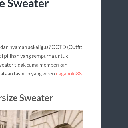
e Sweater
h dan nyaman sekaligus? OOTD (Outfit
di pilihan yang sempurna untuk
Sweater tidak cuma memberikan
yataan fashion yang keren
nagahoki88
.
rsize Sweater