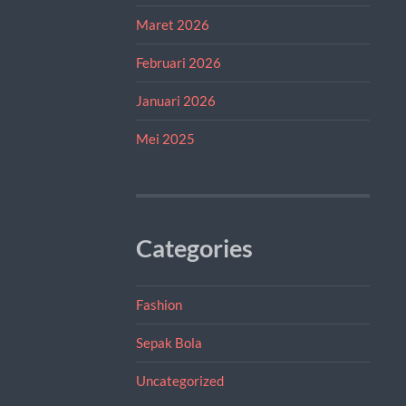
Maret 2026
Februari 2026
Januari 2026
Mei 2025
Categories
Fashion
Sepak Bola
Uncategorized