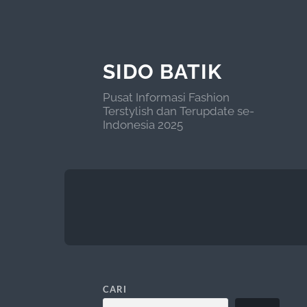
SIDO BATIK
Pusat Informasi Fashion
Terstylish dan Terupdate se-
Indonesia 2025
CARI