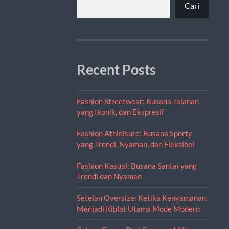
Cari
Recent Posts
Fashion Streetwear: Busana Jalanan
yang Ikonik, dan Ekspresif
Fashion Athleisure: Busana Sporty
yang Trendi, Nyaman, dan Fleksibel
Fashion Kasual: Busana Santai yang
Trendi dan Nyaman
Setelan Oversize: Ketika Kenyamanan
Menjadi Kiblat Utama Mode Modern