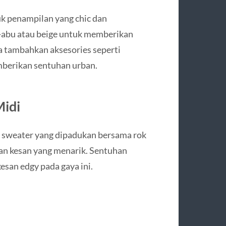
k penampilan yang chic dan
bu-abu atau beige untuk memberikan
pa tambahkan aksesories seperti
berikan sentuhan urban.
Midi
op sweater yang dipadukan bersama rok
kan kesan yang menarik. Sentuhan
esan edgy pada gaya ini.