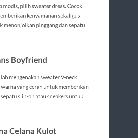
 modis, pilih sweater dress. Cocok
 memberikan kenyamanan sekaligus
k menonjolkan pinggang dan sepatu
ans Boyfriend
dalah mengenakan sweater V-neck
ma warna yang cerah untuk memberikan
sepatu slip-on atau sneakers untuk
ma Celana Kulot