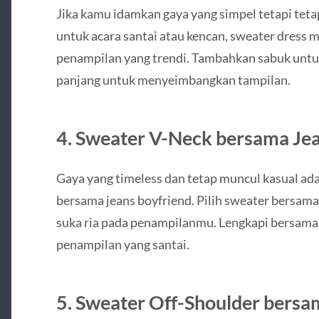
Jika kamu idamkan gaya yang simpel tetapi tetap
untuk acara santai atau kencan, sweater dress
penampilan yang trendi. Tambahkan sabuk untu
panjang untuk menyeimbangkan tampilan.
4. Sweater V-Neck bersama Je
Gaya yang timeless dan tetap muncul kasual a
bersama jeans boyfriend. Pilih sweater bersa
suka ria pada penampilanmu. Lengkapi bersama 
penampilan yang santai.
5. Sweater Off-Shoulder bersa