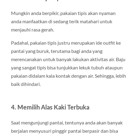
Mungkin anda berpikir, pakaian tipis akan nyaman
anda manfaatkan di sedang terik matahari untuk
menjauhi rasa gerah.
Padahal, pakaian tipis justru merupakan ide outfit ke
pantai yang buruk, terutama bagi anda yang
merencanakan untuk banyak lakukan aktivitas air. Baju
yang sangat tipis bisa tunjukkan lekuk tubuh ataupun
pakaian didalam kala kontak dengan air. Sehingga, lebih
baik dihindari.
4. Memilih Alas Kaki Terbuka
Saat mengunjungi pantai, tentunya anda akan banyak
berjalan menyusuri pinggir pantai berpasir dan bisa