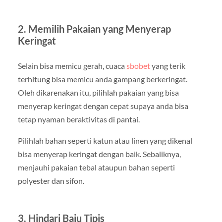
2. Memilih Pakaian yang Menyerap
Keringat
Selain bisa memicu gerah, cuaca
sbobet
yang terik
terhitung bisa memicu anda gampang berkeringat.
Oleh dikarenakan itu, pilihlah pakaian yang bisa
menyerap keringat dengan cepat supaya anda bisa
tetap nyaman beraktivitas di pantai.
Pilihlah bahan seperti katun atau linen yang dikenal
bisa menyerap keringat dengan baik. Sebaliknya,
menjauhi pakaian tebal ataupun bahan seperti
polyester dan sifon.
3. Hindari Baju Tipis