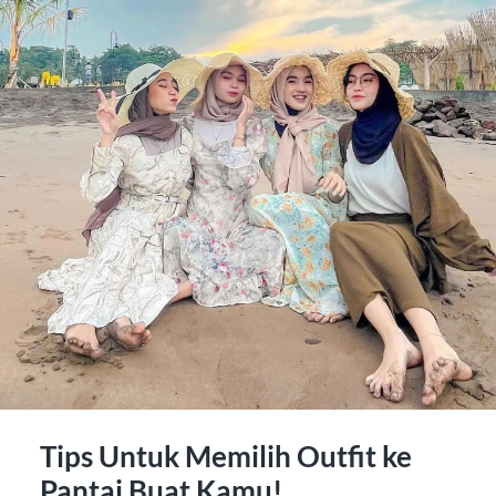
Tips Untuk Memilih Outfit ke
Pantai Buat Kamu!