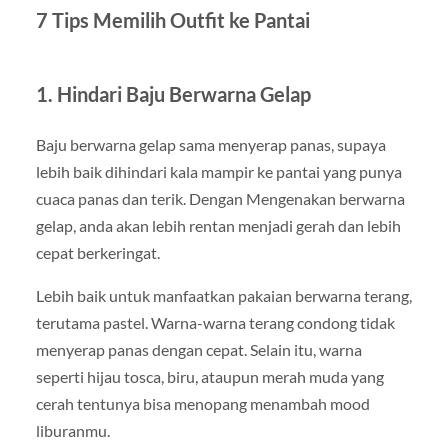
7 Tips Memilih Outfit ke Pantai
1. Hindari Baju Berwarna Gelap
Baju berwarna gelap sama menyerap panas, supaya
lebih baik dihindari kala mampir ke pantai yang punya
cuaca panas dan terik. Dengan Mengenakan berwarna
gelap, anda akan lebih rentan menjadi gerah dan lebih
cepat berkeringat.
Lebih baik untuk manfaatkan pakaian berwarna terang,
terutama pastel. Warna-warna terang condong tidak
menyerap panas dengan cepat. Selain itu, warna
seperti hijau tosca, biru, ataupun merah muda yang
cerah tentunya bisa menopang menambah mood
liburanmu.