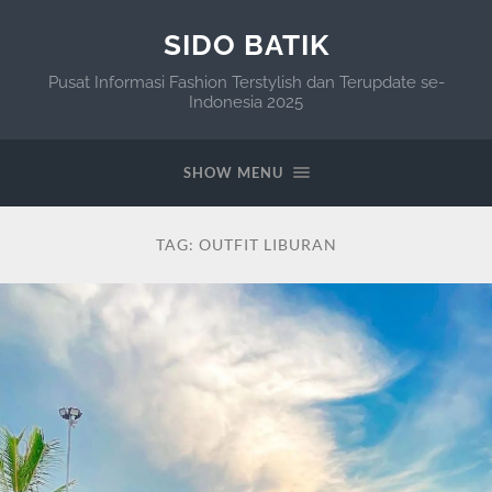
SIDO BATIK
Pusat Informasi Fashion Terstylish dan Terupdate se-
Indonesia 2025
SHOW MENU
TAG:
OUTFIT LIBURAN