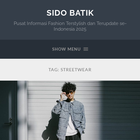
SIDO BATIK
Pusat Informasi Fashion Terstylish dan Terupdate se-
Indonesia 2025
SHOW MENU
TAG:
STREETWEAR