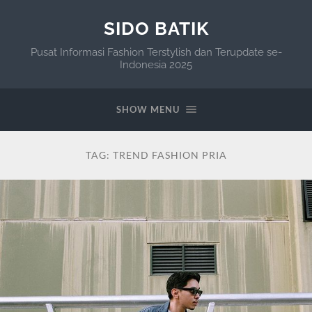
SIDO BATIK
Pusat Informasi Fashion Terstylish dan Terupdate se-
Indonesia 2025
SHOW MENU
TAG:
TREND FASHION PRIA