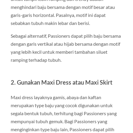
menghindari baju bersama dengan motif besar atau
garis-garis horizontal. Pasalnya, motif ini dapat
sebabkan tubuh makin lebar dan berisi.
Sebagai alternatif, Passioners dapat pilih baju bersama
dengan garis vertikal atau hijab bersama dengan motif
yang lebih kecil untuk memberi tambahan siluet
ramping terhadap tubuh.
2. Gunakan Maxi Dress atau Maxi Skirt
Maxi dress layaknya gamis, abaya dan kaftan
merupakan type baju yang cocok digunakan untuk
segala bentuk tubuh, terhitung bagi Passioners yang
mempunyai tubuh gemuk. Bagi Passioners yang
menginginkan type baju lain, Passioners dapat pilih