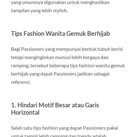
yang umumnya digunakan untuk menghasilkan
tampilan yang lebih stylish.
Tips Fashion Wanita Gemuk Berhijab
Bagi Passioners yang mempunyai bentuk tubuh berisi
tetapi menginginkan muncul lebih bergaya dan
ramping, tersebut beberapa tips fashion wanita gemuk
berhijab yang dapat Passioners jadikan sebagai
referensi.
1. Hindari Motif Besar atau Garis
Horizontal
Salah satu tips fashion yang dapat Passioners pakai
untuk tampil lebih ramping dan trendy adalah