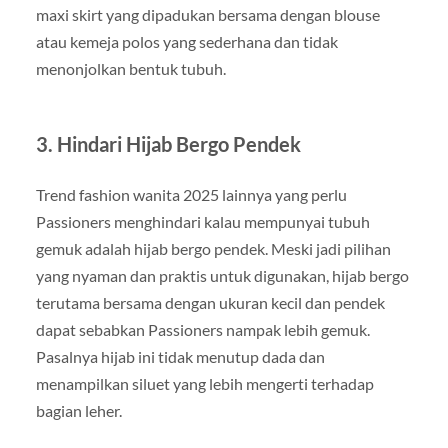
maxi skirt yang dipadukan bersama dengan blouse
atau kemeja polos yang sederhana dan tidak
menonjolkan bentuk tubuh.
3. Hindari Hijab Bergo Pendek
Trend fashion wanita 2025 lainnya yang perlu
Passioners menghindari kalau mempunyai tubuh
gemuk adalah hijab bergo pendek. Meski jadi pilihan
yang nyaman dan praktis untuk digunakan, hijab bergo
terutama bersama dengan ukuran kecil dan pendek
dapat sebabkan Passioners nampak lebih gemuk.
Pasalnya hijab ini tidak menutup dada dan
menampilkan siluet yang lebih mengerti terhadap
bagian leher.