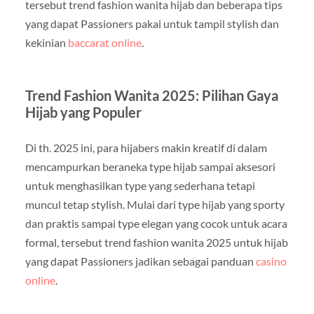
tersebut trend fashion wanita hijab dan beberapa tips
yang dapat Passioners pakai untuk tampil stylish dan
kekinian
baccarat online
.
Trend Fashion Wanita 2025: Pilihan Gaya
Hijab yang Populer
Di th. 2025 ini, para hijabers makin kreatif di dalam
mencampurkan beraneka type hijab sampai aksesori
untuk menghasilkan type yang sederhana tetapi
muncul tetap stylish. Mulai dari type hijab yang sporty
dan praktis sampai type elegan yang cocok untuk acara
formal, tersebut trend fashion wanita 2025 untuk hijab
yang dapat Passioners jadikan sebagai panduan
casino
online
.