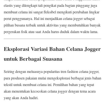
elastis yang dilengkapi tali pengikat pada bagian pinggang juga
membuat celana ini sangat fleksibel mengikuti perubahan lingkar
perut penggunanya. Hal ini menjadikan celana jogger sebagai
pilihan busana terbaik untuk aktivitas yang membutuhkan banyak
pergerakan fisik atau saat Anda harus duduk dalam waktu lama.
Eksplorasi Variasi Bahan Celana Jogger
untuk Berbagai Suasana
Seiring dengan meluasnya popularitas tren fashion celana jogger,
para produsen pakaian mulai mengeksplorasi berbagai jenis bahan
tekstil untuk membuat celana ini. Pemilihan bahan yang tepat
akan menentukan kecocokan celana jogger dengan tema acara
yang akan Anda hadiri.