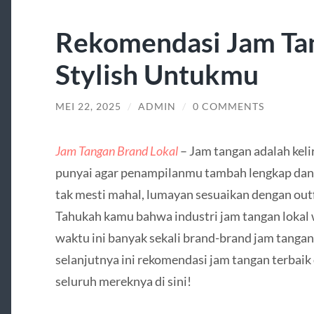
Rekomendasi Jam Tan
Stylish Untukmu
MEI 22, 2025
/
ADMIN
/
0 COMMENTS
Jam Tangan Brand Lokal
– Jam tangan adalah keli
punyai agar penampilanmu tambah lengkap dan 
tak mesti mahal, lumayan sesuaikan dengan outf
Tahukah kamu bahwa industri jam tangan lokal 
waktu ini banyak sekali brand-brand jam tangan k
selanjutnya ini rekomendasi jam tangan terbaik
seluruh mereknya di sini!