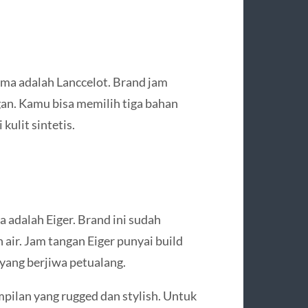
ma adalah Lanccelot. Brand jam
gan. Kamu bisa memilih tiga bahan
 kulit sintetis.
 adalah Eiger. Brand ini sudah
 air. Jam tangan Eiger punyai build
 yang berjiwa petualang.
ampilan yang rugged dan stylish. Untuk