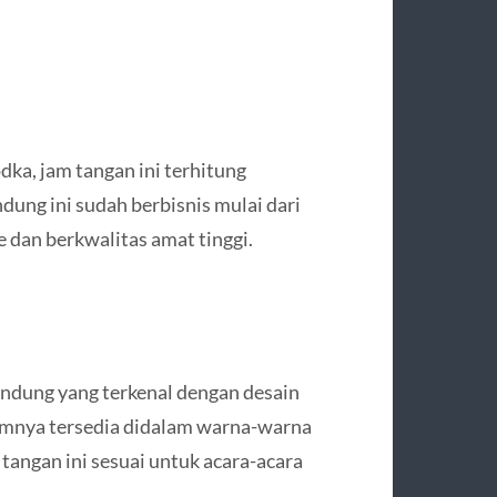
ka, jam tangan ini terhitung
dung ini sudah berbisnis mulai dari
e dan berkwalitas amat tinggi.
andung yang terkenal dengan desain
umnya tersedia didalam warna-warna
m tangan ini sesuai untuk acara-acara