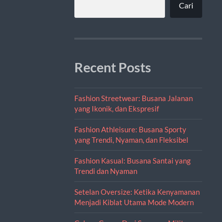
Cari
Recent Posts
Fashion Streetwear: Busana Jalanan
yang Ikonik, dan Ekspresif
Fashion Athleisure: Busana Sporty
yang Trendi, Nyaman, dan Fleksibel
Fashion Kasual: Busana Santai yang
Trendi dan Nyaman
Setelan Oversize: Ketika Kenyamanan
Menjadi Kiblat Utama Mode Modern