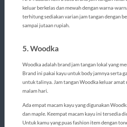
keluar berkelas dan mewah dengan warna-warn
terhitung sediakan varian jam tangan dengan be
sampai jutaan rupiah.
5. Woodka
Woodka adalah brand jam tangan lokal yang me
Brand ini pakai kayu untuk body jamnya serta ga
untuk talinya. Jam tangan Woodka keluar amat 
malam hari.
Ada empat macam kayu yang digunakan Woodka, y
dan maple. Keempat macam kayu ini tersedia di
Untuk kamu yang puas fashion item dengan tone