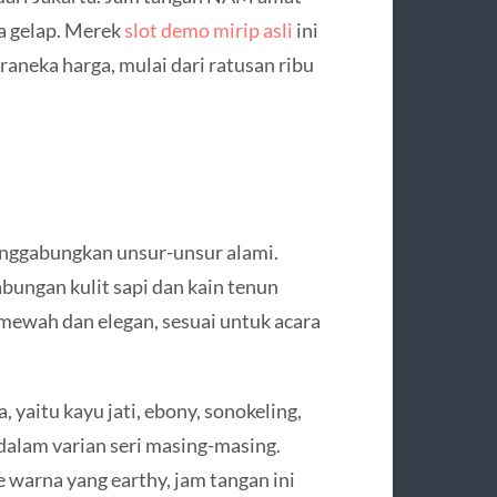
a gelap. Merek
slot demo mirip asli
ini
raneka harga, mulai dari ratusan ribu
nggabungkan unsur-unsur alami.
bungan kulit sapi dan kain tenun
mewah dan elegan, sesuai untuk acara
aitu kayu jati, ebony, sonokeling,
dalam varian seri masing-masing.
 warna yang earthy, jam tangan ini