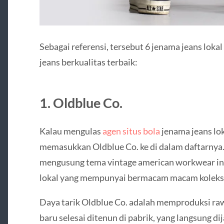
Sebagai referensi, tersebut 6 jenama jeans lok
jeans berkualitas terbaik:
1. Oldblue Co.
Kalau mengulas
agen situs bola
jenama jeans lok
memasukkan Oldblue Co. ke di dalam daftarnya.
mengusung tema vintage american workwear ini
lokal yang mempunyai bermacam macam koleksi j
Daya tarik Oldblue Co. adalah memproduksi ra
baru selesai ditenun di pabrik, yang langsung di