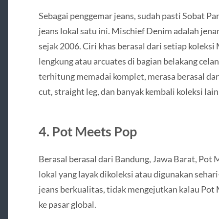
Sebagai penggemar jeans, sudah pasti Sobat Pa
jeans lokal satu ini. Mischief Denim adalah jena
sejak 2006. Ciri khas berasal dari setiap koleks
lengkung atau arcuates di bagian belakang celan
terhitung memadai komplet, merasa berasal dari 
cut, straight leg, dan banyak kembali koleksi lai
4. Pot Meets Pop
Berasal berasal dari Bandung, Jawa Barat, Pot 
lokal yang layak dikoleksi atau digunakan sehar
jeans berkualitas, tidak mengejutkan kalau Po
ke pasar global.