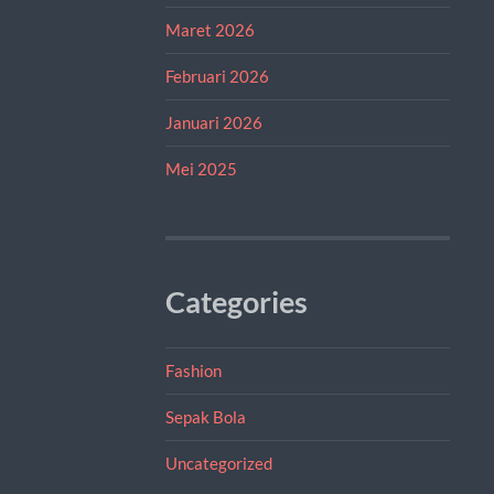
Maret 2026
Februari 2026
Januari 2026
Mei 2025
Categories
Fashion
Sepak Bola
Uncategorized