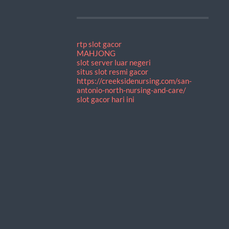
rtp slot gacor
MAHJONG
slot server luar negeri
situs slot resmi gacor
https://creeksidenursing.com/san-
antonio-north-nursing-and-care/
slot gacor hari ini